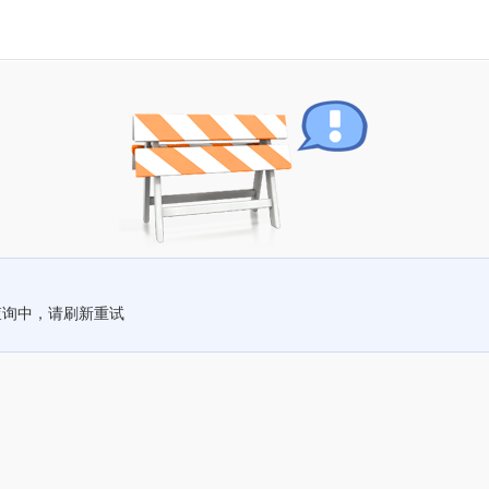
查询中，请刷新重试